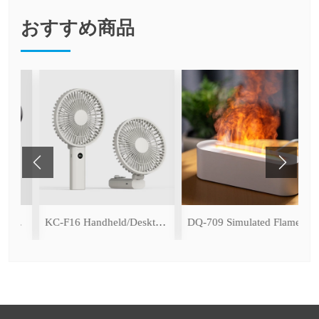
おすすめ商品
 (with Ice Cooling Function)
KC-F16 Handheld/Desktop Fan
DQ-709 Simulated Flame Aromatherapy Diffuser