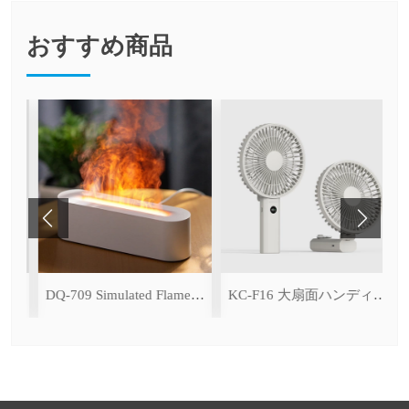
おすすめ商品
 Ice Cooling Function)
DQ-709 Simulated Flame Aromatherapy Diffuser
KC-F16 大扇面ハンディファン（デジタル表示＆無段階風量調整・3600mAh）