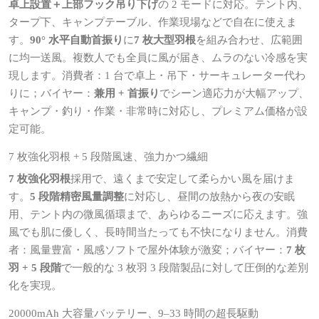
卓上設置＋上部フック吊り下げ
の 2 モードに対応。テント内、
タープ下、キャンプテーブル、作業現場などで自在に使えま
す。
90° 水平自動首振り
に
7 枚大型羽根
を組み合わせ、広範囲
に均一送風。複数人でも全員に風が届き、ムラのない冷感を実
現します。消費者：1 台で卓上・吊下・サーキュレーター代わ
りに；バイヤー：
兼用 + 首振り
でシーン適応力が大幅アップ、
キャンプ・釣り・作業・非常時に対応し、プレミアム価格が設
定可能。
7 枚強化羽根 + 5 段階風速、強力かつ繊細
7 枚強化羽根
採用で、遠くまで安定して柔らかい風を届けま
す。
5 段階精密風量調整
に対応し、昼間の放熱から夜の安眠
用、テント内の微風循環まで、あらゆるニーズに応えます。強
風でも肌に優しく、長時間当たっても不快になりません。消費
者：風量豊富・風感ソフトで屋外体験が激変；バイヤー：
7 枚
羽 + 5 段階
で一般的な 3 枚羽 3 段階製品に対して圧倒的な差別
化を実現。
20000mAh 大容量バッテリー、9–33 時間の超長駆動