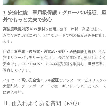
3. 安全性能：軍用級保護 + グローバル認証、屋
外でもっと丈夫で安心
高強度環境対応 ABS 素材
を使用。落下・摩耗・高温に強く、
過酷な屋外環境に対応。安全なガードで指の挟み込みを防止し
ます。
回路に
過充電・過放電・過電流・短絡・過熱保護
を搭載。高品
質ポリマーバッテリーを採用し、長時間運転でも発熱しにくく
安全です。
CE・RoHS・FCC
の国際認証を取得し、世界基準に
適合しています。
バイヤー：
高い安全性 + フル認証
でアフターサービスリスクを
大幅削減。クロスボーダー・小売・ギフトチャネルにスムーズ
に参入可能。
Ⅱ. 仕入れよくある質問（FAQ）