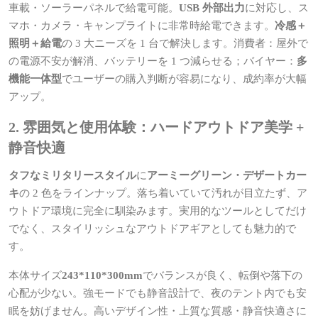
車載・ソーラーパネルで給電可能。
USB 外部出力
に対応し、ス
マホ・カメラ・キャンプライトに非常時給電できます。
冷感＋
照明＋給電
の 3 大ニーズを 1 台で解決します。消費者：屋外で
の電源不安が解消、バッテリーを 1 つ減らせる；バイヤー：
多
機能一体型
でユーザーの購入判断が容易になり、成約率が大幅
アップ。
2. 雰囲気と使用体験：ハードアウトドア美学 +
静音快適
タフなミリタリースタイル
に
アーミーグリーン・デザートカー
キ
の 2 色をラインナップ。落ち着いていて汚れが目立たず、ア
ウトドア環境に完全に馴染みます。実用的なツールとしてだけ
でなく、スタイリッシュなアウトドアギアとしても魅力的で
す。
本体サイズ
243*110*300mm
でバランスが良く、転倒や落下の
心配が少ない。強モードでも静音設計で、夜のテント内でも安
眠を妨げません。高いデザイン性・上質な質感・静音快適さに