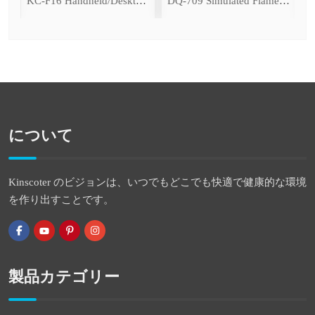
ce Cooling Function)
KC-F16 Handheld/Desktop Fan
DQ-709 Simulated Flame Aromatherapy Diffuser
について
Kinscoter のビジョンは、いつでもどこでも快適で健康的な環境
を作り出すことです。
製品カテゴリー