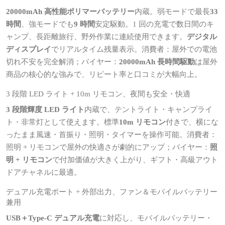
20000mAh 高性能ポリマーバッテリー
内蔵。弱モードで最長
33
時間
、強モードでも
9 時間
安定駆動。1 回の充電で数日間のキ
ャンプ、長距離旅行、野外作業に連続使用できます。
デジタル
ディスプレイ
でリアルタイム残量表示。消費者：屋外での電池
切れ不安を完全解消；バイヤー：
20000mAh 長時間駆動
は屋外
商品の核心的な強みで、リピート率と口コミが大幅向上。
3 段階 LED ライト + 10m リモコン、夜間も安全・快適
3 段階輝度 LED ライト
内蔵で、テントライト・キャンプライ
ト・非常灯として使えます。標準
10m リモコン
付きで、横にな
ったまま風速・首振り・照明・タイマーを操作可能。消費者：
照明 + リモコンで屋外の快適さが劇的にアップ；バイヤー：
照
明 + リモコン
で付加価値が大きく上がり、ギフト・高級アウト
ドアチャネルに最適。
デュアル充電ポート + 外部出力、ファン＆モバイルバッテリー
兼用
USB＋Type-C デュアル充電
に対応し、モバイルバッテリー・