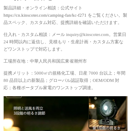
製品詳細・オンライン相談：公式サイト
https://cn.kinscoter.com/camping-fan/kc-f271
をご覧ください。製
品スペック、カスタム対応、提携詳細を確認いただけます。
仕入れ・カスタム相談：メール inquiry@kinscoter.com。営業日
24 時間以内に返信し、見積もり・生産計画・カスタム方案な
どワンストップで対応します。
工場所在地：中華人民共和国広東省潮州市
提携メリット：5000㎡の規格化工場、日産 7000 台以上；年間
80 品目以上の新製品；グローバル認証取得；OEM/ODM 対
応；各種ポータブル家電のワンストップ調達。