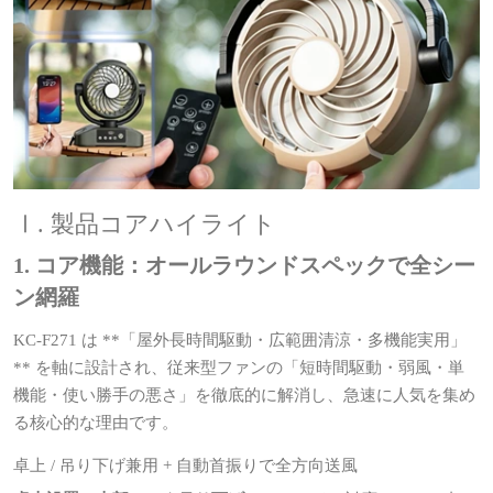
Ⅰ. 製品コアハイライト
1. コア機能：オールラウンドスペックで全シー
ン網羅
KC‑F271 は **「屋外長時間駆動・広範囲清涼・多機能実用」
** を軸に設計され、従来型ファンの「短時間駆動・弱風・単
機能・使い勝手の悪さ」を徹底的に解消し、急速に人気を集め
る核心的な理由です。
卓上 / 吊り下げ兼用 + 自動首振りで全方向送風