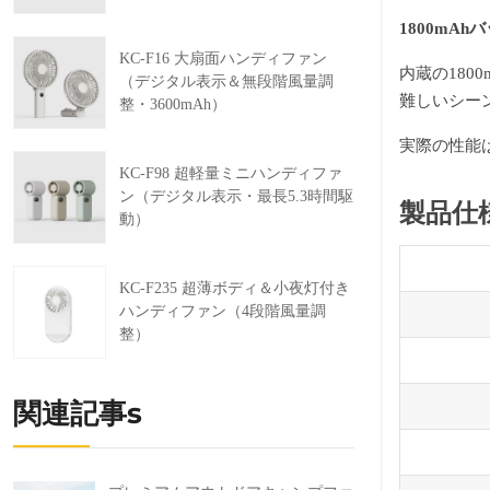
1800mA
KC-F16 大扇面ハンディファン
内蔵の18
（デジタル表示＆無段階風量調
難しいシー
整・3600mAh）
実際の性能
KC-F98 超軽量ミニハンディファ
ン（デジタル表示・最長5.3時間駆
製品仕
動）
KC-F235 超薄ボディ＆小夜灯付き
ハンディファン（4段階風量調
整）
関連記事s