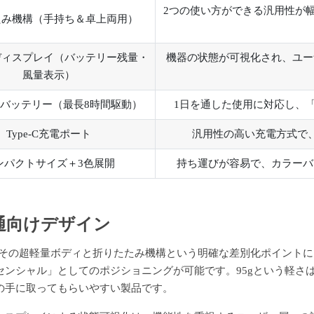
2つの使い方ができる汎用性が
たみ機構（手持ち＆卓上両用）
ディスプレイ（バッテリー残量・
機器の状態が可視化され、ユー
風量表示）
Ahバッテリー（最長8時間駆動）
1日を通した使用に対応し、
Type-C充電ポート
汎用性の高い充電方式で
ンパクトサイズ＋3色展開
持ち運びが容易で、カラーバ
流通向けデザイン
2は、その超軽量ボディと折りたたみ機構という明確な差別化ポイン
センシャル」としてのポジショニングが可能です。95gという軽さ
の手に取ってもらいやすい製品です。