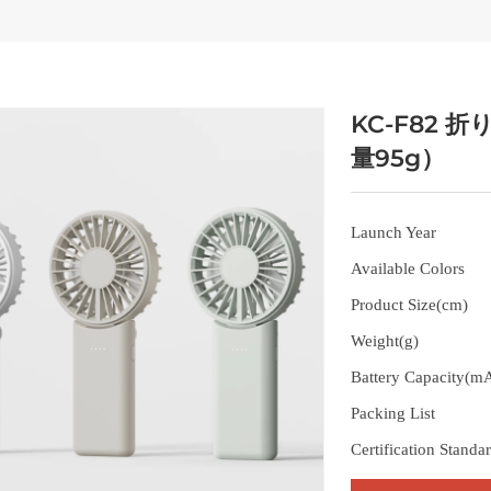
KC-F82
量95g）
Launch Year
Available Colors
Product Size(cm)
Weight(g)
Battery Capacity(m
Packing List
Certification Standa