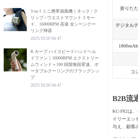
折りた
3-in-1 ミニ携帯扇風機｜ネック / ク
リップ / ウエストマウント 3 モー
ド、16000RPM 高速 全シーンクー
デジタル
リング神器
2025/10/20 04:47
1800m
R カーブ ハイスピードハンドヘル
ドファン｜16000RPM エクストリー
ムウィンド＋100 段階無段変速、ポ
ータブルクーリングのフラッグシッ
コ
プ
2025/10/20 04:47
B2B
KC-F8
イリーエッ
与え、顧客