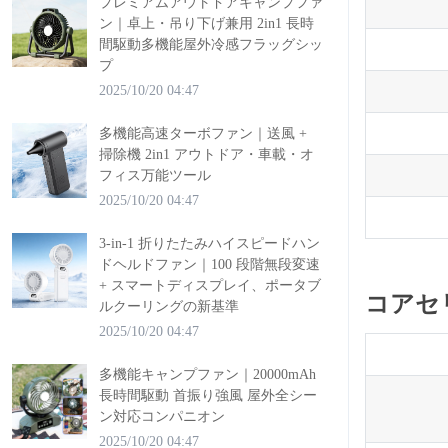
プレミアムアウトドアキャンプファ
ン｜卓上・吊り下げ兼用 2in1 長時
間駆動多機能屋外冷感フラッグシッ
プ
2025/10/20 04:47
多機能高速ターボファン｜送風 +
掃除機 2in1 アウトドア・車載・オ
フィス万能ツール
2025/10/20 04:47
3-in-1 折りたたみハイスピードハン
ドヘルドファン｜100 段階無段変速
+ スマートディスプレイ、ポータブ
コアセ
ルクーリングの新基準
2025/10/20 04:47
多機能キャンプファン｜20000mAh
長時間駆動 首振り強風 屋外全シー
ン対応コンパニオン
2025/10/20 04:47