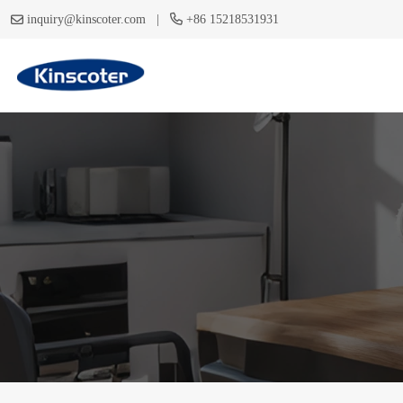
|
inquiry@kinscoter.com
+86 15218531931