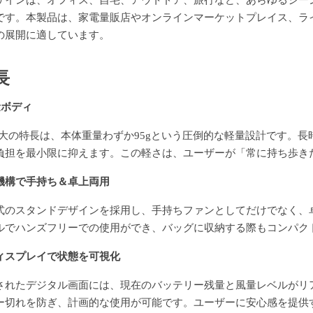
ザインは、オフィス、自宅、アウトドア、旅行など、あらゆるシーンに
です。本製品は、家電量販店やオンラインマーケットプレイス、ラ
の展開に適しています。
長
量ボディ
2の最大の特長は、本体重量わずか95gという圧倒的な軽量設計です
負担を最小限に抑えます。この軽さは、ユーザーが「常に持ち歩き
機構で手持ち＆卓上両用
式のスタンドデザインを採用し、手持ちファンとしてだけでなく、
ルでハンズフリーでの使用ができ、バッグに収納する際もコンパク
ィスプレイで状態を可視化
されたデジタル画面には、現在のバッテリー残量と風量レベルがリ
ー切れを防ぎ、計画的な使用が可能です。ユーザーに安心感を提供