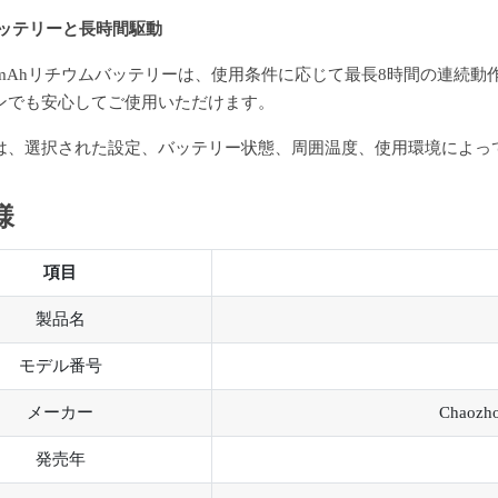
hバッテリーと長時間駆動
00mAhリチウムバッテリーは、使用条件に応じて最長8時間の連続
ンでも安心してご使用いただけます。
は、選択された設定、バッテリー状態、周囲温度、使用環境によっ
様
項目
製品名
モデル番号
メーカー
Chaozho
発売年