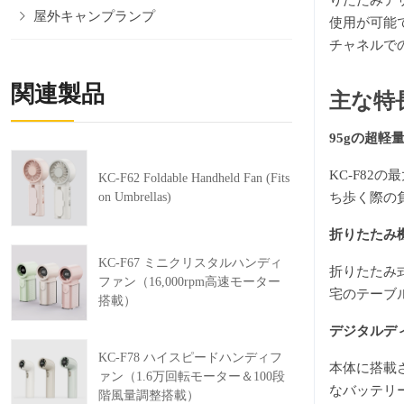
りたたみデ
屋外キャンプランプ
使用が可能
チャネルで
関連製品
主な特
95gの超軽
KC-F8
KC-F62 Foldable Handheld Fan (Fits
on Umbrellas)
ち歩く際の
折りたたみ
KC-F67 ミニクリスタルハンディ
折りたたみ
ファン（16,000rpm高速モーター
宅のテーブ
搭載）
デジタルデ
KC-F78 ハイスピードハンディフ
本体に搭載
ァン（1.6万回転モーター＆100段
なバッテリ
階風量調整搭載）