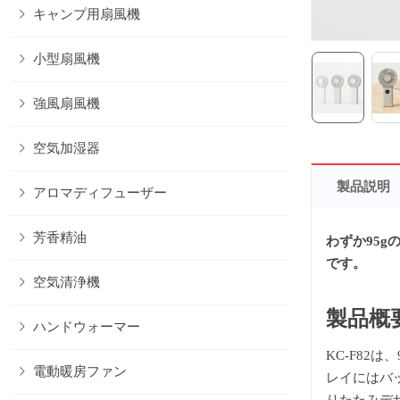
キャンプ用扇風機
小型扇風機
強風扇風機
空気加湿器
製品説明
アロマディフューザー
芳香精油
わずか95
です。
空気清浄機
製品概
ハンドウォーマー
KC-F8
電動暖房ファン
レイにはバ