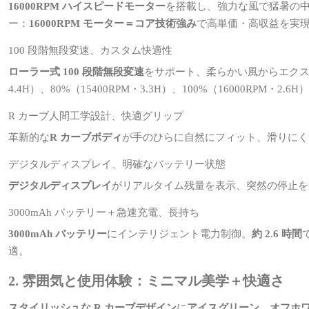
16000RPM ハイスピードモーター
を搭載し、強力な風で猛暑の
ー：
16000RPM モーター＝コア技術強み
で高単価・高収益を実
100 段階無段変速、カスタム快適性
ローラー式 100 段階無段変速
をサポート、柔らかい風からエクストリー
4.4H）、80%（15400RPM・3.3H）、100%（16000RP
R カーブ人間工学設計、快適グリップ
革新的な
R カーブボディ
が手のひらに自然にフィット、滑りに
デジタルディスプレイ、明確なバッテリー状態
デジタルディスプレイ
がリアルタイム残量を表示、突然の停止を
3000mAh バッテリー＋急速充電、長持ち
3000mAh バッテリー
にインテリジェント電力制御。
約 2.6 時間
適。
2. 雰囲気と使用体験：ミニマル美学＋快適さ
スタイリッシュな R カーブデザイン
に
アイスグリーン、オフホ