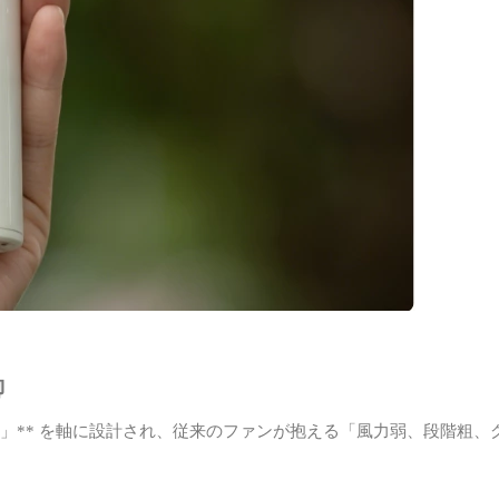
御
ー」** を軸に設計され、従来のファンが抱える「風力弱、段階粗