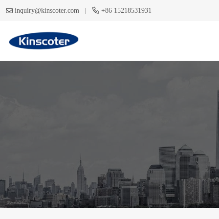
|
inquiry@kinscoter.com
+86 15218531931